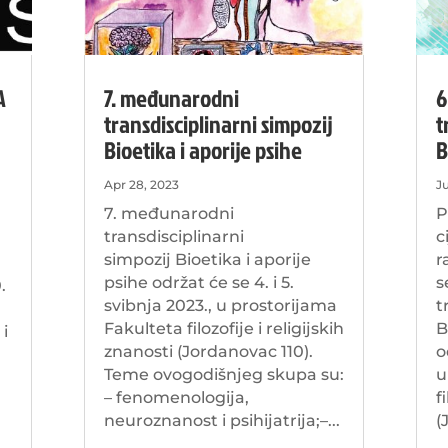
A
7. međunarodni
6
transdisciplinarni simpozij
t
Bioetika i aporije psihe
B
Apr 28, 2023
J
7. međunarodni
P
transdisciplinarni
c
simpozij Bioetika i aporije
r
psihe održat će se 4. i 5.
s
.
svibnja 2023., u prostorijama
t
Fakulteta filozofije i religijskih
B
 i
znanosti (Jordanovac 110).
o
Teme ovogodišnjeg skupa su:
u
– fenomenologija,
f
neuroznanost i psihijatrija;–...
(