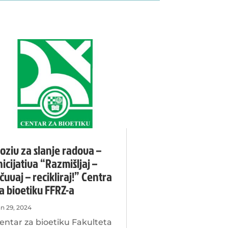
oziv za slanje radova –
nicijativa “Razmišljaj –
čuvaj – recikliraj!” Centra
a bioetiku FFRZ-a
an 29, 2024
entar za bioetiku Fakulteta