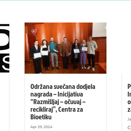
Održana svečana dodjela
P
nagrada – Inicijativa
I
“Razmišljaj – očuvaj –
o
recikliraj”, Centra za
z
Bioetiku
J
Apr 29, 2024
C