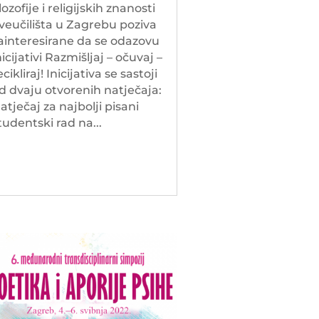
ilozofije i religijskih znanosti
veučilišta u Zagrebu poziva
ainteresirane da se odazovu
nicijativi Razmišljaj – očuvaj –
ecikliraj! Inicijativa se sastoji
d dvaju otvorenih natječaja:
atječaj za najbolji pisani
tudentski rad na...