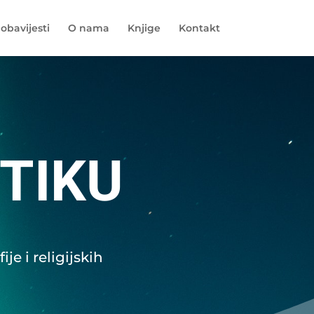
 obavijesti
O nama
Knjige
Kontakt
TIKU
je i religijskih