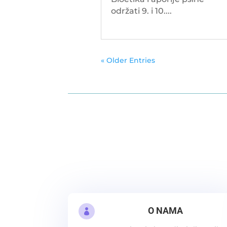
održati 9. i 10....
« Older Entries
O NAMA
