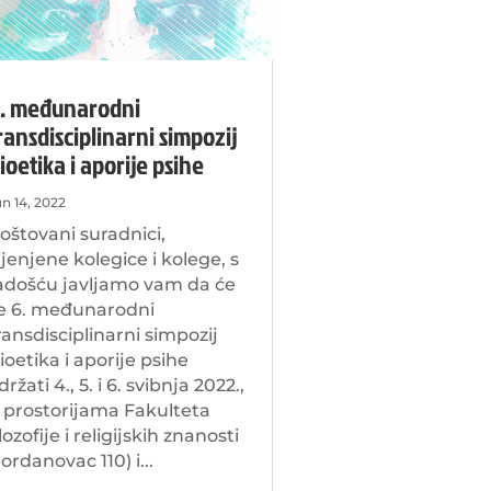
. međunarodni
ransdisciplinarni simpozij
ioetika i aporije psihe
un 14, 2022
oštovani suradnici,
ijenjene kolegice i kolege, s
adošću javljamo vam da će
e 6. međunarodni
ransdisciplinarni simpozij
ioetika i aporije psihe
držati 4., 5. i 6. svibnja 2022.,
 prostorijama Fakulteta
ilozofije i religijskih znanosti
Jordanovac 110) i...