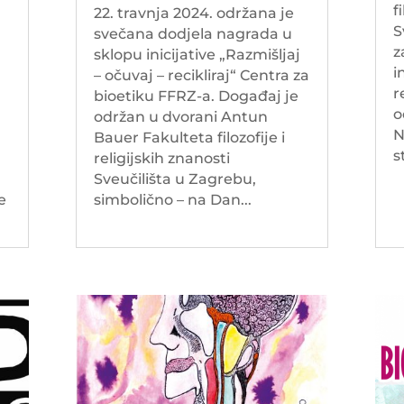
f
22. travnja 2024. održana je
S
svečana dodjela nagrada u
z
sklopu inicijative „Razmišljaj
i
– očuvaj – recikliraj“ Centra za
r
bioetiku FFRZ-a. Događaj je
o
održan u dvorani Antun
N
Bauer Fakulteta filozofije i
s
religijskih znanosti
Sveučilišta u Zagrebu,
e
simbolično – na Dan...